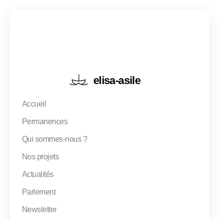
elisa-asile
Accueil
Notre mission, notre vision
Permanences
Equipe
Qui sommes-nous ?
Comité
Nos projets
Actualités
Rapports d'activité
Parlement
Newsletter