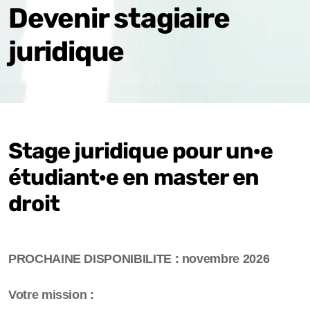
Devenir stagiaire
juridique
Devenir bénévole
Devenir membre
Devenir stagiaire juridique
Devenir stagiaire associatif⸱ve
Stage juridique pour un·e
étudiant·e en master en
droit
PROCHAINE DISPONIBILITE : novembre 2026
Votre mission :