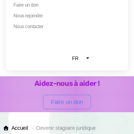
Faire un don
Projet Réunir
Nous rejoindre
Formation réunir
Nous contacter
Permanence RF
Projet LGBTIQ+
FR
Aidez-nous à aider !
Été 2026
Faire un don
Accueil
Devenir stagiaire juridique